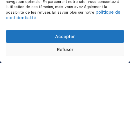
Employeurs
navigation optimale. En parcourant notre site, vous consentez à
l'utilisation de ces témoins, mais vous avez également la
politique de
possibilité de les refuser. En savoir plus sur notre
confidentialité
.
Vous avez besoin de main-
d'oeuvre? Nous pouvons
Accepter
vous aider.
Refuser
En savoir plus
Montréal
1274, rue Jean-Talon Est
Bureau 204
Montréal (Québec) H2R 1W3